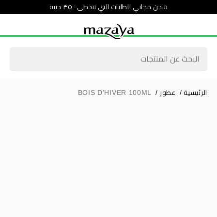
شحن مجاني للطلبات التي تتخطى ٣٥٠٠ جنيه
الرئيسية
/
عطور
/
BOIS D'HIVER 100ML